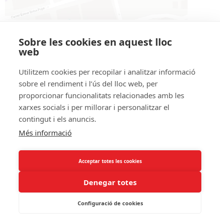
A on som
Sobre les cookies en aquest lloc
web
Av. Tarragona 58, Edifici Les Columnes local 5
(entrada pel Parc Central)
Utilitzem cookies per recopilar i analitzar informació
sobre el rendiment i l’ús del lloc web, per
AD500 Andorra la Vella
proporcionar funcionalitats relacionades amb les
Telèfon:
+376
760 900
xarxes socials i per millorar i personalitzar el
contingut i els anuncis.
Correu:
info@iad.ad
Més informació
Acceptar totes les cookies
Denegar totes
Avís Legal
Configuració de cookies
Política de Privacitat