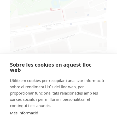
A on som
Sobre les cookies en aquest lloc
web
Av. Tarragona 58, Edifici Les Columnes local 5
(entrada pel Parc Central)
Utilitzem cookies per recopilar i analitzar informació
sobre el rendiment i l’ús del lloc web, per
AD500 Andorra la Vella
proporcionar funcionalitats relacionades amb les
Telèfon:
+376
760 900
xarxes socials i per millorar i personalitzar el
contingut i els anuncis.
Correu:
info@iad.ad
Més informació