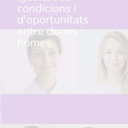
condicions i
d'oportunitats
entre dones i
homes