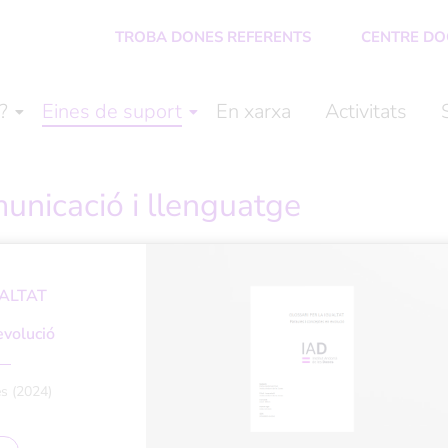
TROBA DONES REFERENTS
CENTRE D
?
Eines de suport
En xarxa
Activitats
unicació i llenguatge
UALTAT
evolució
es (2024)