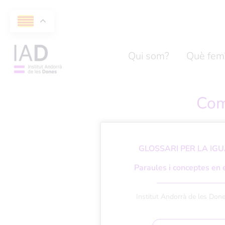
+376
760 900
info@iad.ad ·
CONTACTA’NS
Qui som?
Què fem
Com
GLOSSARI PER LA IG
Paraules i conceptes en 
Institut Andorrà de les Don