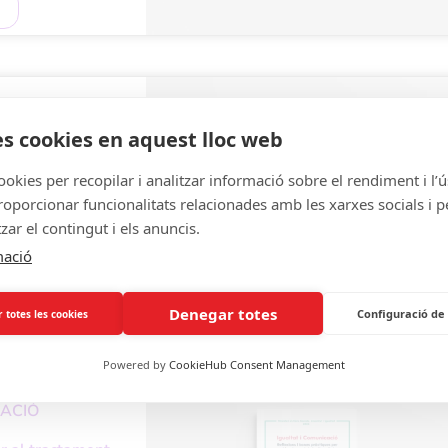
NGUATGE
es cookies en aquest lloc web
ISTA
ookies per recopilar i analitzar informació sobre el rendiment i l’ú
oporcionar funcionalitats relacionades amb les xarxes socials i p
es (2023)
tzar el contingut i els anuncis.
mació
Denegar totes
Configuració de
 totes les cookies
Powered by
CookieHub Consent Management
CACIÓ