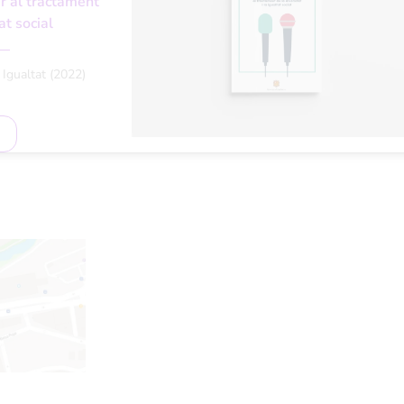
r al tractament
at social
i Igualtat
(2022)
A on som
Av. Tarragona 58, Edifici Les
Columnes local 5
(entrada pel Parc Central)
AD500 Andorra la Vella
Telèfon:
+376
760 900