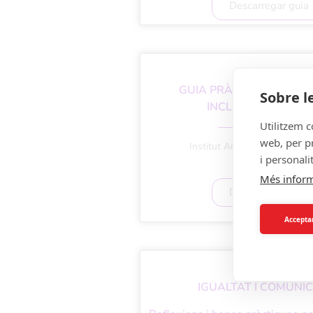
Descarregar guia
GUIA PRÀCTICA DE LLE
Sobre l
INCLUSIU I NO SEX
Utilitzem c
web, per pr
Institut Andorrà de les Don
i personali
Més infor
Descarregar guia
Acceptar
IGUALTAT I COMUNI